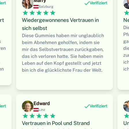
Marry
iert
Verifiziert
Salzburg
rt
Wiedergewonnenes Vertrauen in
Ne
Di
sich selbst
Pf
Diese Gummies haben mir unglaublich
s
ga
beim Abnehmen geholfen, indem sie
ren
di
mir das Selbstvertrauen zurückgaben,
zu
das ich verloren hatte. Sie haben mein
h
ic
Leben auf den Kopf gestellt und jetzt
en
ic
bin ich die glücklichste Frau der Welt.
Edward
iert
Verifiziert
Linz
Vertrauen in Pool und Strand
Un