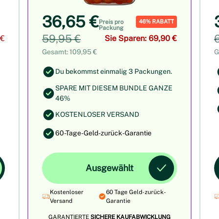
36,65 €
46% RABATT
Preis pro
Packung
59,95 €
 €
Sie Sparen: 69,90 €
Gesamt: 109,95 €
G
Du bekommst einmalig 3 Packungen.
SPARE MIT DIESEM BUNDLE GANZE
46%
KOSTENLOSER VERSAND
60-Tage-Geld-zurück-Garantie
Ausgewählt
Kostenloser
60 Tage Geld-zurück-
Versand
Garantie
GARANTIERTE
SICHERE KAUFABWICKLUNG