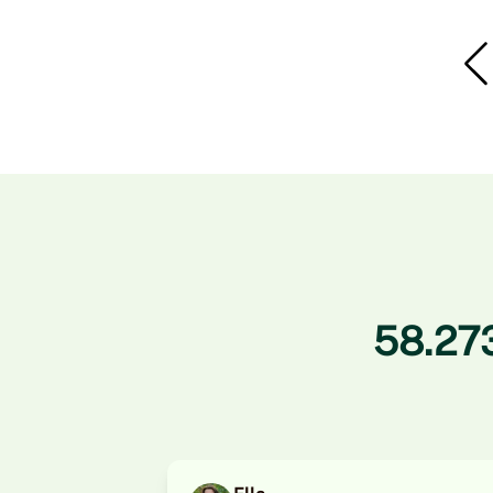
Item
1
of
7
58.27