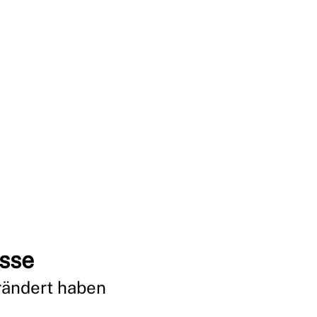
isse
rändert haben