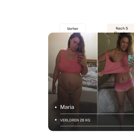
Nach 1
Nach 5
Vorher
Flaschen
Flaschen
Maria
VERLOREN 28 KG